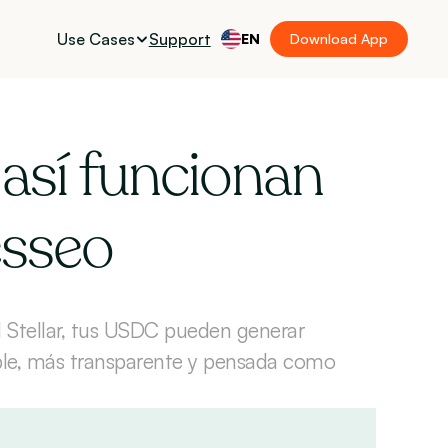
Use Cases
Support
EN
Download App
sí funcionan 
esseo
 Stellar, tus USDC pueden generar 
ible, más transparente y pensada como 