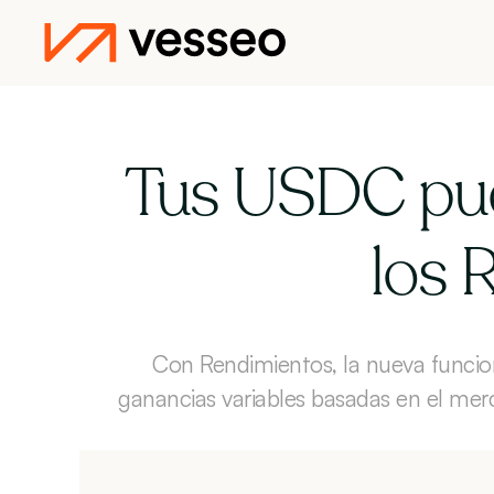
Tus USDC pued
los 
Con Rendimientos, la nueva funcion
ganancias variables basadas en el merc