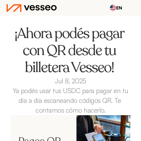
EN
¡Ahora podés pagar 
con QR desde tu 
billetera Vesseo! 
Jul 8, 2025
Ya podés usar tus USDC para pagar en tu 
día a día escaneando códigos QR. Te 
contamos cómo hacerlo.